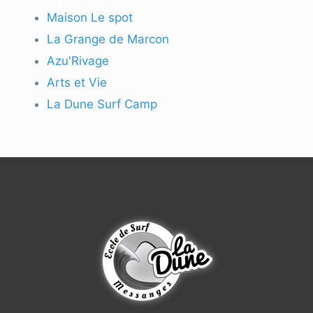
Maison Le spot
La Grange de Marcon
Azu'Rivage
Arts et Vie
La Dune Surf Camp