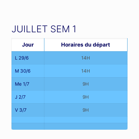
JUILLET SEM 1
Jour
Horaires du départ
L 29/6
14H
M 30/6
14H
Me 1/7
9H
J 2/7
9H
V 3/7
9H