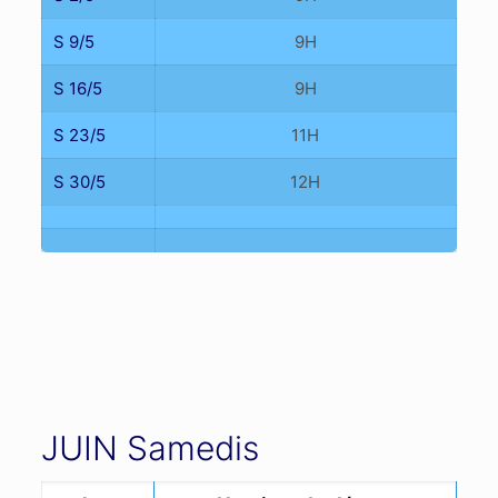
S 9/5
9H
S 16/5
9H
S 23/5
11H
S 30/5
12H
JUIN Samedis