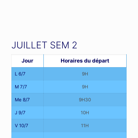
JUILLET SEM 2
Jour
Horaires du départ
L 6/7
9H
M 7/7
9H
Me 8/7
9H30
J 9/7
10H
V 10/7
11H