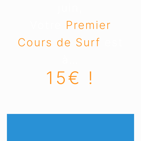
juin,
Votre
Premier
Cours de Surf
est
à…
15€ !