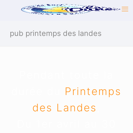
pub printemps des landes
Pendant toute la
durée du
Printemps
des Landes
,
Du 1er avril au 30